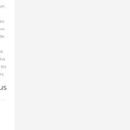
on :
des
ous
 de
sé.
lus
 les
es.
us