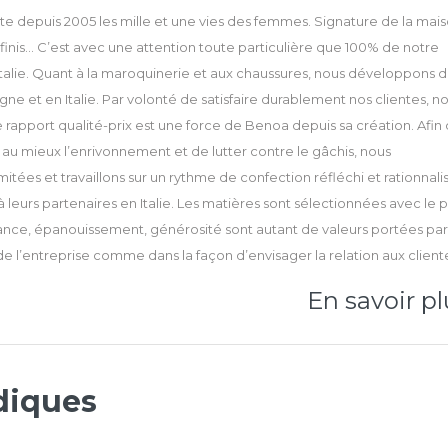
te depuis 2005 les mille et une vies des femmes. Signature de la mais
finis... C’est avec une attention toute particulière que 100% de notre
 Italie. Quant à la maroquinerie et aux chaussures, nous développons 
ne et en Italie. Par volonté de satisfaire durablement nos clientes, n
Le rapport qualité-prix est une force de Benoa depuis sa création. Afin
r au mieux l’enrivonnement et de lutter contre le gâchis, nous
itées et travaillons sur un rythme de confection réfléchi et rationnali
 leurs partenaires en Italie. Les matières sont sélectionnées avec le p
llance, épanouissement, générosité sont autant de valeurs portées par
 de l’entreprise comme dans la façon d’envisager la relation aux client
En savoir pl
diques