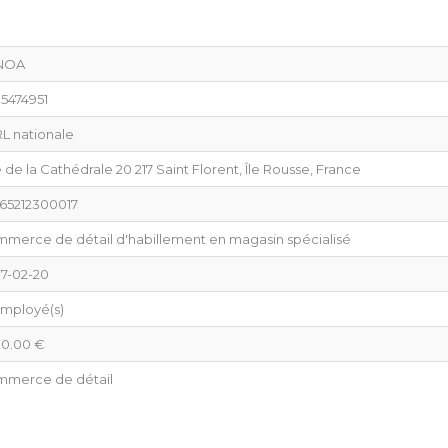
NOA
5474951
L nationale
 de la Cathédrale 20 217 Saint Florent, Île Rousse, France
65212300017
merce de détail d'habillement en magasin spécialisé
7-02-20
employé(s)
0.00 €
merce de détail