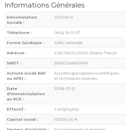
Informations Générales
Dénomination
VOLTAICA
Sociale :
Téléphone :
06 62 34 10 07
Forme Juridique :
SARL nationale
Adresse :
4 BD PAOLI 20200, Bastia, France
SIRET :
50530324800049
Activité (code NAF
Activités spécialisées scientifiques
ou APE) :
et techniques diverses
Date
2008-07-22
d'immatriculation
au RCS :
Effectif :
3 employé(s)
Capital social :
142000.00 €
Secteur d'activités :
Environnement et énergies