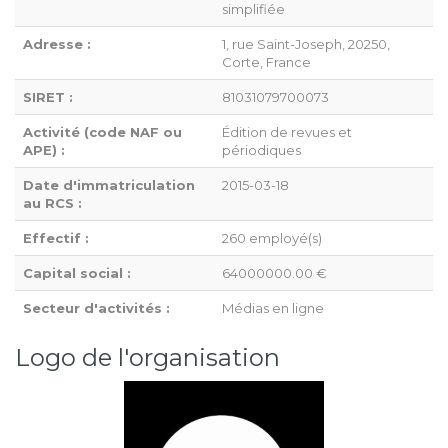
simplifiée
Adresse :
1, rue Saint-Joseph, 20250,
Corte, France
SIRET :
81031079700073
Activité (code NAF ou
Édition de revues et
APE) :
périodiques
Date d'immatriculation
2015-03-18
au RCS :
Effectif :
260 employé(s)
Capital social :
64000000.00 €
Secteur d'activités :
Médias en ligne
Logo de l'organisation