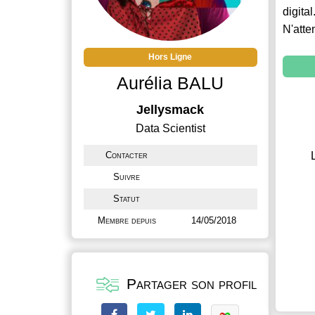
digital
N'atte
Hors Ligne
Aurélia BALU
Jellysmack
Data Scientist
Contacter
Suivre
Statut
Membre depuis
14/05/2018
Partager son profil