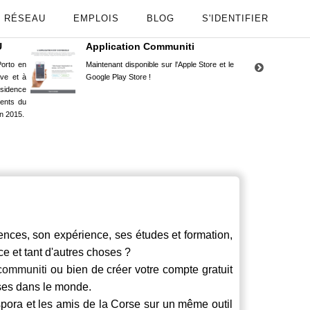
RÉSEAU
EMPLOIS
BLOG
S'IDENTIFIER
U
Application Communiti
RE
orto en
Maintenant disponible sur l'Apple Store et le
Situ
uve et à
Google Play Store !
Cors
ésidence
moin
ents du
Capu
n 2015.
stud
ces, son expérience, ses études et formation,
ce et tant d'autres choses ?
communiti
ou bien de créer votre compte gratuit
rses dans le monde.
spora et les amis de la Corse sur un même outil