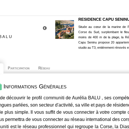
RESIDENCE CAPU SENIN
Située au cœur de la marine de P
Corse du Sud, surplombant le fle
BALU
moins de 400 m de la plage, la R
Capu Seninu propose 20 appartem
studio au T3, entièrement rénovés e
Participation
Réseau
Informations Générales
de découvrir le profil
communiti
de Aurélia BALU , ses compéten
ngues parlées, son secteur d'activité, sa ville et pays de résiden
e plus simple. Il vous suffit de vous connecter à votre compte
us permettra de vous connecter au réseau international des co
niti
est le réseau professionnel qui regroupe la Corse, la Dia