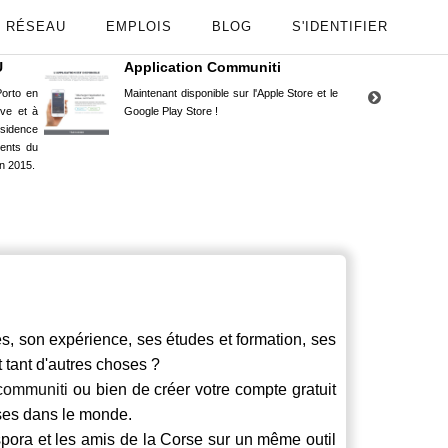
RÉSEAU
EMPLOIS
BLOG
S'IDENTIFIER
U
Application Communiti
RE
orto en
Maintenant disponible sur l'Apple Store et le
Situ
uve et à
Google Play Store !
Cors
ésidence
moin
ents du
Capu
n 2015.
stud
 son expérience, ses études et formation, ses
t tant d'autres choses ?
communiti
ou bien de créer votre compte gratuit
rses dans le monde.
spora et les amis de la Corse sur un même outil