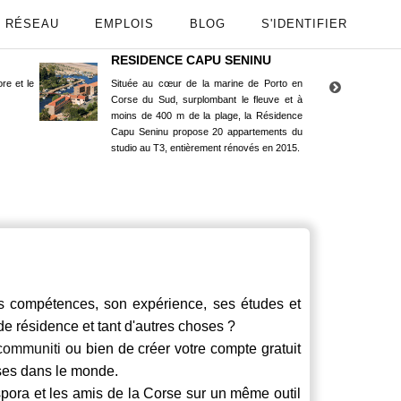
RÉSEAU
EMPLOIS
BLOG
S'IDENTIFIER
RESIDENCE CAPU SENINU
App
re et le
Située au cœur de la marine de Porto en
Maint
Corse du Sud, surplombant le fleuve et à
Goog
moins de 400 m de la plage, la Résidence
Capu Seninu propose 20 appartements du
studio au T3, entièrement rénovés en 2015.
ompétences, son expérience, ses études et
 de résidence et tant d'autres choses ?
communiti
ou bien de créer votre compte gratuit
rses dans le monde.
spora et les amis de la Corse sur un même outil