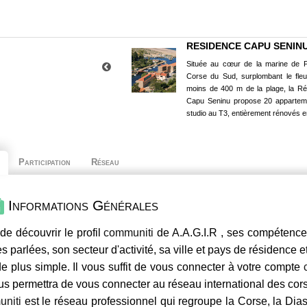
RESIDENCE CAPU SENIN
Située au cœur de la marine de P
Corse du Sud, surplombant le fle
moins de 400 m de la plage, la R
Capu Seninu propose 20 appartem
studio au T3, entièrement rénovés e
Participation
Réseau
Informations Générales
de découvrir le profil
communiti
de A.A.G.I.R , ses compétences
s parlées, son secteur d'activité, sa ville et pays de résidence e
e plus simple. Il vous suffit de vous connecter à votre compte
us permettra de vous connecter au réseau international des co
niti
est le réseau professionnel qui regroupe la Corse, la Dia