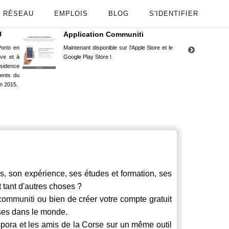
RÉSEAU
EMPLOIS
BLOG
S'IDENTIFIER
U
Application Communiti
RE
orto en
Maintenant disponible sur l'Apple Store et le
Situ
uve et à
Google Play Store !
Cors
ésidence
moin
ents du
Capu
n 2015.
stud
, son expérience, ses études et formation, ses
t tant d'autres choses ?
communiti
ou bien de créer votre compte gratuit
rses dans le monde.
spora et les amis de la Corse sur un même outil