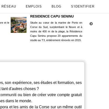
RÉSEAU
EMPLOIS
BLOG
S'IDENTIFIER
RESIDENCE CAPU SENINU
App
re et le
Située au cœur de la marine de Porto en
Maint
Corse du Sud, surplombant le fleuve et à
Goog
moins de 400 m de la plage, la Résidence
Capu Seninu propose 20 appartements du
studio au T3, entièrement rénovés en 2015.
 son expérience, ses études et formation, ses
t tant d'autres choses ?
communiti
ou bien de créer votre compte gratuit
rses dans le monde.
spora et les amis de la Corse sur un même outil