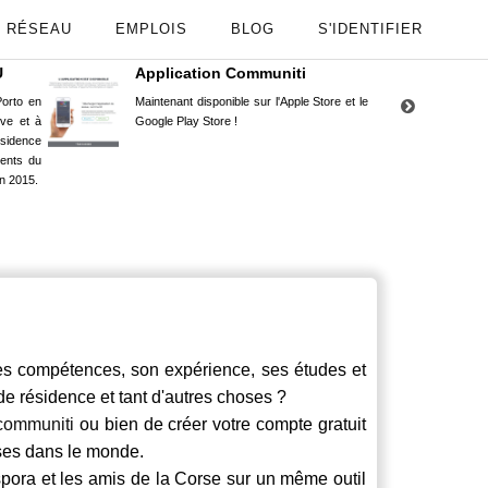
RÉSEAU
EMPLOIS
BLOG
S'IDENTIFIER
U
Application Communiti
RE
orto en
Maintenant disponible sur l'Apple Store et le
Situ
uve et à
Google Play Store !
Cors
ésidence
moin
ents du
Capu
n 2015.
stud
 compétences, son expérience, ses études et
 de résidence et tant d'autres choses ?
communiti
ou bien de créer votre compte gratuit
rses dans le monde.
spora et les amis de la Corse sur un même outil