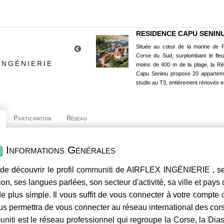
RESIDENCE CAPU SENIN
Située au cœur de la marine de P
Corse du Sud, surplombant le fle
INGÉNIERIE
moins de 400 m de la plage, la R
Capu Seninu propose 20 appartem
studio au T3, entièrement rénovés e
Participation
Réseau
Informations Générales
de découvrir le profil
communiti
de AIRFLEX INGÉNIERIE , ses
ion, ses langues parlées, son secteur d'activité, sa ville et pays
e plus simple. Il vous suffit de vous connecter à votre compte
us permettra de vous connecter au réseau international des co
niti
est le réseau professionnel qui regroupe la Corse, la Dia