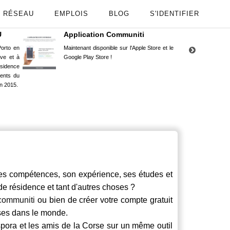
RÉSEAU
EMPLOIS
BLOG
S'IDENTIFIER
U
Application Communiti
RE
orto en
Maintenant disponible sur l'Apple Store et le
Situ
uve et à
Google Play Store !
Cors
ésidence
moin
ents du
Capu
n 2015.
stud
 compétences, son expérience, ses études et
 de résidence et tant d'autres choses ?
communiti
ou bien de créer votre compte gratuit
rses dans le monde.
spora et les amis de la Corse sur un même outil