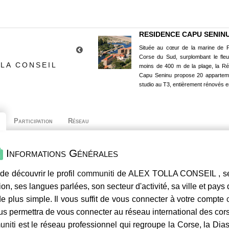
RESIDENCE CAPU SENIN
Située au cœur de la marine de P
Corse du Sud, surplombant le fle
LLA CONSEIL
moins de 400 m de la plage, la R
Capu Seninu propose 20 appartem
studio au T3, entièrement rénovés e
Participation
Réseau
Informations Générales
de découvrir le profil
communiti
de ALEX TOLLA CONSEIL , ses
ion, ses langues parlées, son secteur d'activité, sa ville et pays
e plus simple. Il vous suffit de vous connecter à votre compte
us permettra de vous connecter au réseau international des co
niti
est le réseau professionnel qui regroupe la Corse, la Dia