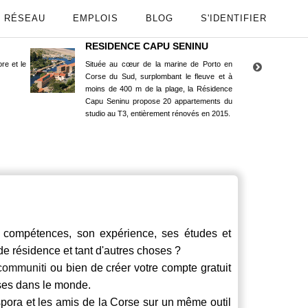
RÉSEAU
EMPLOIS
BLOG
S'IDENTIFIER
RESIDENCE CAPU SENINU
App
re et le
Située au cœur de la marine de Porto en
Maint
Corse du Sud, surplombant le fleuve et à
Goog
moins de 400 m de la plage, la Résidence
Capu Seninu propose 20 appartements du
studio au T3, entièrement rénovés en 2015.
compétences, son expérience, ses études et
 de résidence et tant d'autres choses ?
communiti
ou bien de créer votre compte gratuit
rses dans le monde.
spora et les amis de la Corse sur un même outil