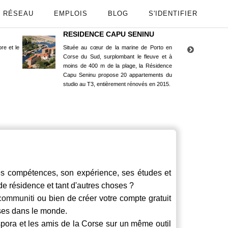
RÉSEAU
EMPLOIS
BLOG
S'IDENTIFIER
RESIDENCE CAPU SENINU
App
re et le
Située au cœur de la marine de Porto en
Maint
Corse du Sud, surplombant le fleuve et à
Goog
moins de 400 m de la plage, la Résidence
Capu Seninu propose 20 appartements du
studio au T3, entièrement rénovés en 2015.
 compétences, son expérience, ses études et
 de résidence et tant d'autres choses ?
communiti
ou bien de créer votre compte gratuit
rses dans le monde.
spora et les amis de la Corse sur un même outil