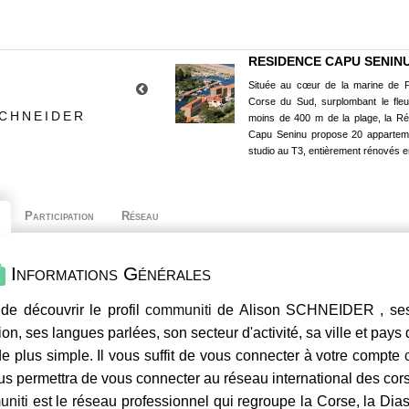
RESIDENCE CAPU SENIN
Située au cœur de la marine de P
Corse du Sud, surplombant le fle
SCHNEIDER
moins de 400 m de la plage, la R
Capu Seninu propose 20 appartem
studio au T3, entièrement rénovés e
Participation
Réseau
Informations Générales
de découvrir le profil
communiti
de Alison SCHNEIDER , ses 
ion, ses langues parlées, son secteur d'activité, sa ville et pays
e plus simple. Il vous suffit de vous connecter à votre compte
us permettra de vous connecter au réseau international des co
niti
est le réseau professionnel qui regroupe la Corse, la Dia