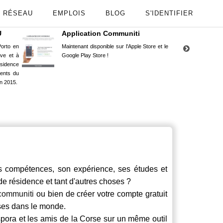
RÉSEAU
EMPLOIS
BLOG
S'IDENTIFIER
U
Application Communiti
RE
orto en
Maintenant disponible sur l'Apple Store et le
Situ
uve et à
Google Play Store !
Cors
ésidence
moin
ents du
Capu
n 2015.
stud
compétences, son expérience, ses études et
 de résidence et tant d'autres choses ?
communiti
ou bien de créer votre compte gratuit
rses dans le monde.
spora et les amis de la Corse sur un même outil