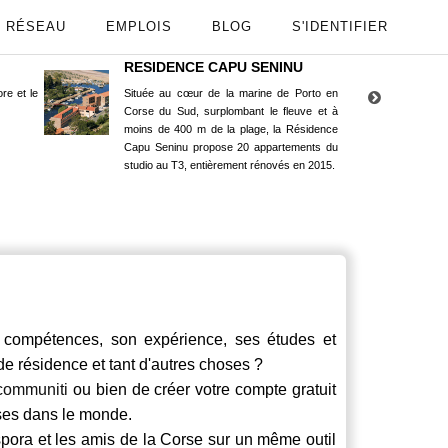
RÉSEAU
EMPLOIS
BLOG
S'IDENTIFIER
RESIDENCE CAPU SENINU
App
re et le
Située au cœur de la marine de Porto en
Maint
Corse du Sud, surplombant le fleuve et à
Goog
moins de 400 m de la plage, la Résidence
Capu Seninu propose 20 appartements du
studio au T3, entièrement rénovés en 2015.
ompétences, son expérience, ses études et
 de résidence et tant d'autres choses ?
communiti
ou bien de créer votre compte gratuit
rses dans le monde.
spora et les amis de la Corse sur un même outil