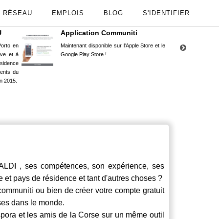
RÉSEAU
EMPLOIS
BLOG
S'IDENTIFIER
U
Application Communiti
RE
orto en
Maintenant disponible sur l'Apple Store et le
Situ
uve et à
Google Play Store !
Cors
ésidence
moin
ents du
Capu
n 2015.
stud
I , ses compétences, son expérience, ses
le et pays de résidence et tant d'autres choses ?
communiti
ou bien de créer votre compte gratuit
rses dans le monde.
spora et les amis de la Corse sur un même outil