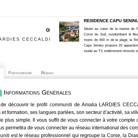
RESIDENCE CAPU SENIN
Située au cœur de la marine de P
Corse du Sud, surplombant le fle
ARDIES CECCALDI
moins de 400 m de la plage, la R
Capu Seninu propose 20 appartem
studio au T3, entièrement rénovés e
Participation
Réseau
Informations Générales
de découvrir le profil
communiti
de Amalia LARDIES CECCALD
 et formation, ses langues parlées, son secteur d'activité, sa vil
e plus simple. Il vous suffit de vous connecter à votre compte
us permettra de vous connecter au réseau international des co
niti
est le réseau professionnel qui regroupe la Corse, la Dia