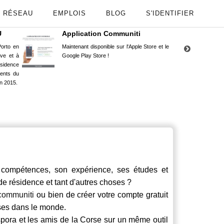
RÉSEAU
EMPLOIS
BLOG
S'IDENTIFIER
U
Application Communiti
RE
orto en
Maintenant disponible sur l'Apple Store et le
Situ
uve et à
Google Play Store !
Cors
ésidence
moin
ents du
Capu
n 2015.
stud
ompétences, son expérience, ses études et
 de résidence et tant d'autres choses ?
communiti
ou bien de créer votre compte gratuit
rses dans le monde.
spora et les amis de la Corse sur un même outil