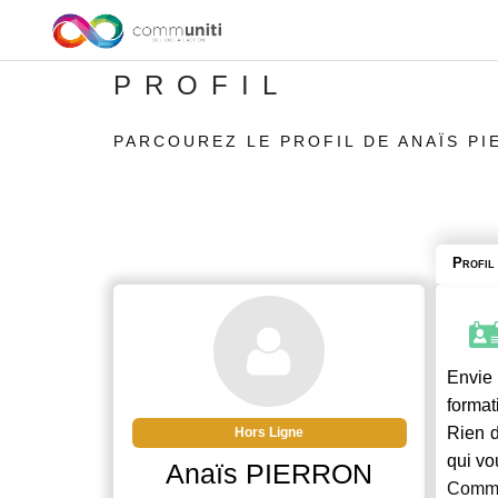
PROFIL
PARCOUREZ LE PROFIL DE ANAÏS P
Profil
Envie 
format
Rien d
Hors Ligne
qui vo
Anaïs PIERRON
Commu