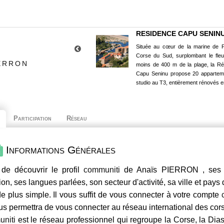
RESIDENCE CAPU SENIN
Située au cœur de la marine de P
Corse du Sud, surplombant le fle
IERRON
moins de 400 m de la plage, la R
Capu Seninu propose 20 appartem
studio au T3, entièrement rénovés e
Participation
Réseau
Informations Générales
de découvrir le profil
communiti
de Anaïs PIERRON , ses c
ion, ses langues parlées, son secteur d'activité, sa ville et pays
e plus simple. Il vous suffit de vous connecter à votre compte
us permettra de vous connecter au réseau international des co
niti
est le réseau professionnel qui regroupe la Corse, la Dia