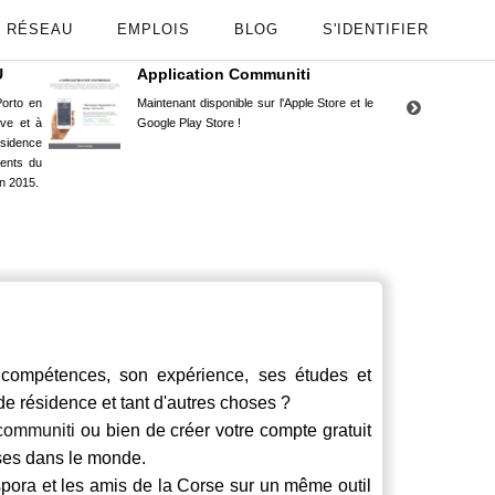
RÉSEAU
EMPLOIS
BLOG
S'IDENTIFIER
U
Application Communiti
RE
orto en
Maintenant disponible sur l'Apple Store et le
Situ
uve et à
Google Play Store !
Cors
ésidence
moin
ents du
Capu
n 2015.
stud
ompétences, son expérience, ses études et
 de résidence et tant d'autres choses ?
communiti
ou bien de créer votre compte gratuit
rses dans le monde.
spora et les amis de la Corse sur un même outil