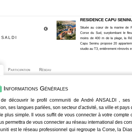
RESIDENCE CAPU SENIN
Située au cœur de la marine de P
Corse du Sud, surplombant le fle
NSALDI
moins de 400 m de la plage, la R
Capu Seninu propose 20 appartem
studio au T3, entièrement rénovés e
Participation
Réseau
Informations Générales
de découvrir le profil
communiti
de André ANSALDI , ses c
ion, ses langues parlées, son secteur d'activité, sa ville et pays
e plus simple. Il vous suffit de vous connecter à votre compte
us permettra de vous connecter au réseau international des co
niti
est le réseau professionnel qui regroupe la Corse, la Dia