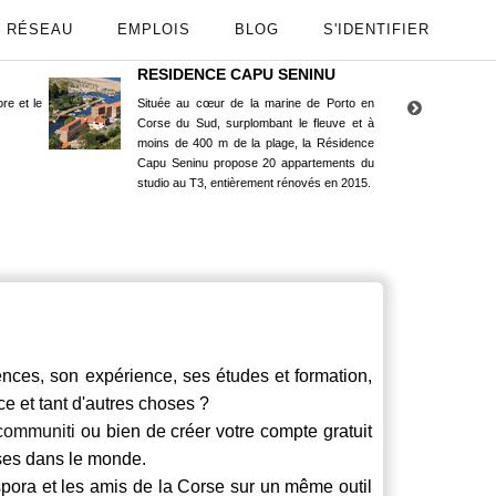
RÉSEAU
EMPLOIS
BLOG
S'IDENTIFIER
RESIDENCE CAPU SENINU
App
re et le
Située au cœur de la marine de Porto en
Maint
Corse du Sud, surplombant le fleuve et à
Goog
moins de 400 m de la plage, la Résidence
Capu Seninu propose 20 appartements du
studio au T3, entièrement rénovés en 2015.
ces, son expérience, ses études et formation,
ce et tant d'autres choses ?
communiti
ou bien de créer votre compte gratuit
rses dans le monde.
spora et les amis de la Corse sur un même outil