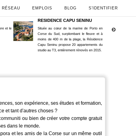
RÉSEAU
EMPLOIS
BLOG
S'IDENTIFIER
RESIDENCE CAPU SENINU
App
re et le
Située au cœur de la marine de Porto en
Maint
Corse du Sud, surplombant le fleuve et à
Goog
moins de 400 m de la plage, la Résidence
Capu Seninu propose 20 appartements du
studio au T3, entièrement rénovés en 2015.
ces, son expérience, ses études et formation,
ce et tant d'autres choses ?
communiti
ou bien de créer votre compte gratuit
rses dans le monde.
spora et les amis de la Corse sur un même outil