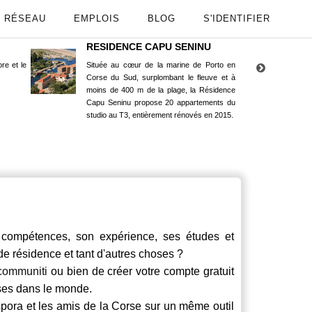
RÉSEAU
EMPLOIS
BLOG
S'IDENTIFIER
RESIDENCE CAPU SENINU
App
re et le
Située au cœur de la marine de Porto en
Maint
Corse du Sud, surplombant le fleuve et à
Goog
moins de 400 m de la plage, la Résidence
Capu Seninu propose 20 appartements du
studio au T3, entièrement rénovés en 2015.
ompétences, son expérience, ses études et
 de résidence et tant d'autres choses ?
communiti
ou bien de créer votre compte gratuit
rses dans le monde.
spora et les amis de la Corse sur un même outil