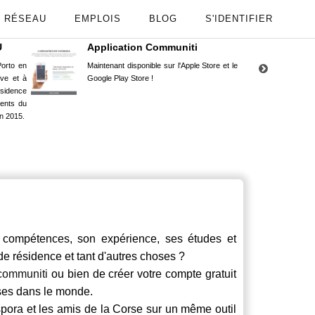
RÉSEAU
EMPLOIS
BLOG
S'IDENTIFIER
U
Application Communiti
RE
orto en
Maintenant disponible sur l'Apple Store et le
Situ
uve et à
Google Play Store !
Cors
ésidence
moin
ents du
Capu
n 2015.
stud
compétences, son expérience, ses études et
 de résidence et tant d'autres choses ?
communiti
ou bien de créer votre compte gratuit
rses dans le monde.
spora et les amis de la Corse sur un même outil