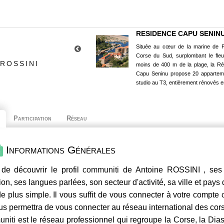
RESIDENCE CAPU SENIN
Située au cœur de la marine de P
Corse du Sud, surplombant le fle
ROSSINI
moins de 400 m de la plage, la R
Capu Seninu propose 20 appartem
studio au T3, entièrement rénovés e
Participation
Réseau
Informations Générales
de découvrir le profil
communiti
de Antoine ROSSINI , ses 
ion, ses langues parlées, son secteur d'activité, sa ville et pays
e plus simple. Il vous suffit de vous connecter à votre compte
us permettra de vous connecter au réseau international des co
niti
est le réseau professionnel qui regroupe la Corse, la Dia