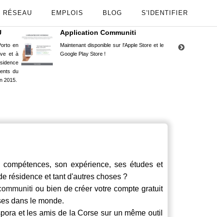
RÉSEAU
EMPLOIS
BLOG
S'IDENTIFIER
U
Application Communiti
RE
orto en
Maintenant disponible sur l'Apple Store et le
Situ
uve et à
Google Play Store !
Cors
ésidence
moin
ents du
Capu
n 2015.
stud
ompétences, son expérience, ses études et
 de résidence et tant d'autres choses ?
communiti
ou bien de créer votre compte gratuit
rses dans le monde.
spora et les amis de la Corse sur un même outil