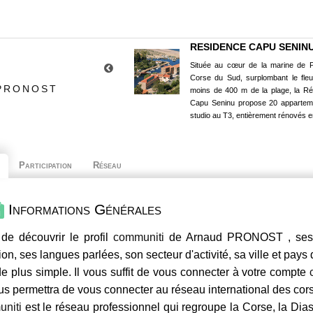
RESIDENCE CAPU SENIN
Située au cœur de la marine de P
Corse du Sud, surplombant le fle
 PRONOST
moins de 400 m de la plage, la R
Capu Seninu propose 20 appartem
studio au T3, entièrement rénovés e
Participation
Réseau
Informations Générales
de découvrir le profil
communiti
de Arnaud PRONOST , ses c
ion, ses langues parlées, son secteur d'activité, sa ville et pays
e plus simple. Il vous suffit de vous connecter à votre compte
us permettra de vous connecter au réseau international des co
niti
est le réseau professionnel qui regroupe la Corse, la Dia