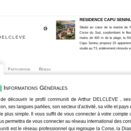
RESIDENCE CAPU SENIN
Située au cœur de la marine de P
Corse du Sud, surplombant le fle
DELCLEVE
moins de 400 m de la plage, la R
Capu Seninu propose 20 appartem
studio au T3, entièrement rénovés e
Participation
Réseau
Informations Générales
de découvrir le profil
communiti
de Arthur DELCLEVE , ses 
ion, ses langues parlées, son secteur d'activité, sa ville et pays
e plus simple. Il vous suffit de vous connecter à votre compte
us permettra de vous connecter au réseau international des co
niti
est le réseau professionnel qui regroupe la Corse, la Dia