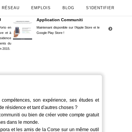
RÉSEAU
EMPLOIS
BLOG
S'IDENTIFIER
U
Application Communiti
RE
orto en
Maintenant disponible sur l'Apple Store et le
Situ
uve et à
Google Play Store !
Cors
ésidence
moin
ents du
Capu
n 2015.
stud
compétences, son expérience, ses études et
 de résidence et tant d'autres choses ?
communiti
ou bien de créer votre compte gratuit
rses dans le monde.
spora et les amis de la Corse sur un même outil