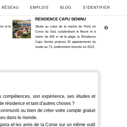
RÉSEAU
EMPLOIS
BLOG
S'IDENTIFIER
RESIDENCE CAPU SENINU
App
re et le
Située au cœur de la marine de Porto en
Maint
Corse du Sud, surplombant le fleuve et à
Goog
moins de 400 m de la plage, la Résidence
Capu Seninu propose 20 appartements du
studio au T3, entièrement rénovés en 2015.
compétences, son expérience, ses études et
 de résidence et tant d'autres choses ?
communiti
ou bien de créer votre compte gratuit
rses dans le monde.
spora et les amis de la Corse sur un même outil