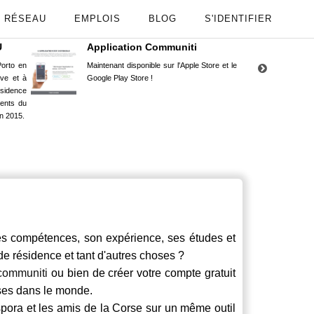
RÉSEAU
EMPLOIS
BLOG
S'IDENTIFIER
U
Application Communiti
RE
orto en
Maintenant disponible sur l'Apple Store et le
Situ
uve et à
Google Play Store !
Cors
ésidence
moin
ents du
Capu
n 2015.
stud
compétences, son expérience, ses études et
 de résidence et tant d'autres choses ?
communiti
ou bien de créer votre compte gratuit
rses dans le monde.
spora et les amis de la Corse sur un même outil