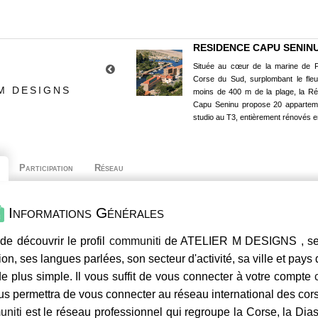
RESIDENCE CAPU SENIN
Située au cœur de la marine de P
Corse du Sud, surplombant le fle
M DESIGNS
moins de 400 m de la plage, la R
Capu Seninu propose 20 appartem
studio au T3, entièrement rénovés e
Participation
Réseau
Informations Générales
de découvrir le profil
communiti
de ATELIER M DESIGNS , ses 
ion, ses langues parlées, son secteur d'activité, sa ville et pays
e plus simple. Il vous suffit de vous connecter à votre compte
us permettra de vous connecter au réseau international des co
niti
est le réseau professionnel qui regroupe la Corse, la Dia