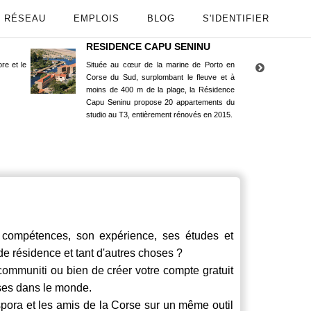
RÉSEAU
EMPLOIS
BLOG
S'IDENTIFIER
RESIDENCE CAPU SENINU
App
re et le
Située au cœur de la marine de Porto en
Maint
Corse du Sud, surplombant le fleuve et à
Goog
moins de 400 m de la plage, la Résidence
Capu Seninu propose 20 appartements du
studio au T3, entièrement rénovés en 2015.
ompétences, son expérience, ses études et
 de résidence et tant d'autres choses ?
communiti
ou bien de créer votre compte gratuit
rses dans le monde.
spora et les amis de la Corse sur un même outil