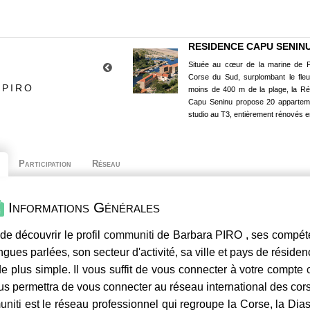
RESIDENCE CAPU SENIN
Située au cœur de la marine de P
Corse du Sud, surplombant le fle
 PIRO
moins de 400 m de la plage, la R
Capu Seninu propose 20 appartem
studio au T3, entièrement rénovés e
Participation
Réseau
Informations Générales
de découvrir le profil
communiti
de Barbara PIRO , ses compéten
ngues parlées, son secteur d'activité, sa ville et pays de résiden
e plus simple. Il vous suffit de vous connecter à votre compte
us permettra de vous connecter au réseau international des co
niti
est le réseau professionnel qui regroupe la Corse, la Dia