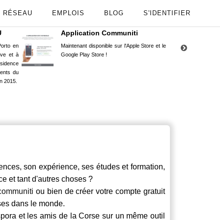
RÉSEAU
EMPLOIS
BLOG
S'IDENTIFIER
U
Application Communiti
RE
orto en
Maintenant disponible sur l'Apple Store et le
Situ
uve et à
Google Play Store !
Cors
ésidence
moin
ents du
Capu
n 2015.
stud
ces, son expérience, ses études et formation,
ce et tant d'autres choses ?
communiti
ou bien de créer votre compte gratuit
rses dans le monde.
spora et les amis de la Corse sur un même outil