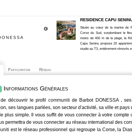
RESIDENCE CAPU SENIN
Située au cœur de la marine de P
Corse du Sud, surplombant le fle
 DONESSA
moins de 400 m de la plage, la R
Capu Seninu propose 20 appartem
studio au T3, entièrement rénovés e
Participation
Réseau
Informations Générales
de découvrir le profil
communiti
de Barbot DONESSA , ses c
ion, ses langues parlées, son secteur d'activité, sa ville et pays
e plus simple. Il vous suffit de vous connecter à votre compte
us permettra de vous connecter au réseau international des co
niti
est le réseau professionnel qui regroupe la Corse, la Dia