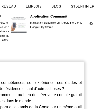
RÉSEAU
EMPLOIS
BLOG
S'IDENTIFIER
U
Application Communiti
RE
orto en
Maintenant disponible sur l'Apple Store et le
Situ
uve et à
Google Play Store !
Cors
ésidence
moin
ents du
Capu
n 2015.
stud
ompétences, son expérience, ses études et
 de résidence et tant d'autres choses ?
communiti
ou bien de créer votre compte gratuit
rses dans le monde.
spora et les amis de la Corse sur un même outil