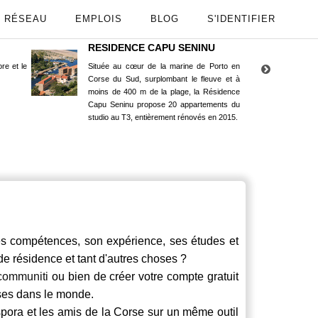
RÉSEAU
EMPLOIS
BLOG
S'IDENTIFIER
RESIDENCE CAPU SENINU
App
re et le
Située au cœur de la marine de Porto en
Maint
Corse du Sud, surplombant le fleuve et à
Goog
moins de 400 m de la plage, la Résidence
Capu Seninu propose 20 appartements du
studio au T3, entièrement rénovés en 2015.
 compétences, son expérience, ses études et
 de résidence et tant d'autres choses ?
communiti
ou bien de créer votre compte gratuit
rses dans le monde.
spora et les amis de la Corse sur un même outil