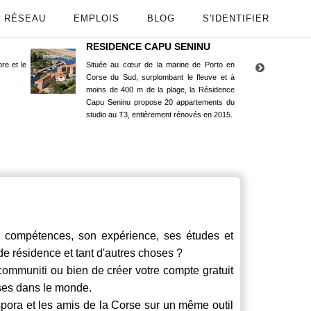
RÉSEAU
EMPLOIS
BLOG
S'IDENTIFIER
RESIDENCE CAPU SENINU
App
re et le
Située au cœur de la marine de Porto en
Maint
Corse du Sud, surplombant le fleuve et à
Goog
moins de 400 m de la plage, la Résidence
Capu Seninu propose 20 appartements du
studio au T3, entièrement rénovés en 2015.
compétences, son expérience, ses études et
 de résidence et tant d'autres choses ?
communiti
ou bien de créer votre compte gratuit
rses dans le monde.
spora et les amis de la Corse sur un même outil