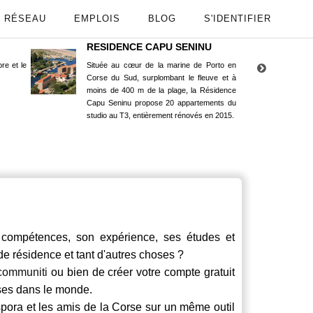
RÉSEAU
EMPLOIS
BLOG
S'IDENTIFIER
RESIDENCE CAPU SENINU
App
re et le
Située au cœur de la marine de Porto en
Maint
Corse du Sud, surplombant le fleuve et à
Goog
moins de 400 m de la plage, la Résidence
Capu Seninu propose 20 appartements du
studio au T3, entièrement rénovés en 2015.
ompétences, son expérience, ses études et
 de résidence et tant d'autres choses ?
communiti
ou bien de créer votre compte gratuit
rses dans le monde.
spora et les amis de la Corse sur un même outil