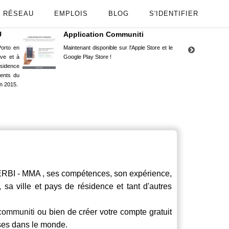
RÉSEAU
EMPLOIS
BLOG
S'IDENTIFIER
U
Application Communiti
RE
orto en
Maintenant disponible sur l'Apple Store et le
Situ
uve et à
Google Play Store !
Cors
ésidence
moin
ents du
Capu
n 2015.
stud
 - MMA , ses compétences, son expérience,
 sa ville et pays de résidence et tant d'autres
communiti
ou bien de créer votre compte gratuit
rses dans le monde.