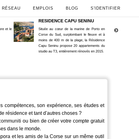
RÉSEAU
EMPLOIS
BLOG
S'IDENTIFIER
RESIDENCE CAPU SENINU
App
re et le
Située au cœur de la marine de Porto en
Maint
Corse du Sud, surplombant le fleuve et à
Goog
moins de 400 m de la plage, la Résidence
Capu Seninu propose 20 appartements du
studio au T3, entièrement rénovés en 2015.
compétences, son expérience, ses études et
 de résidence et tant d'autres choses ?
communiti
ou bien de créer votre compte gratuit
rses dans le monde.
spora et les amis de la Corse sur un même outil