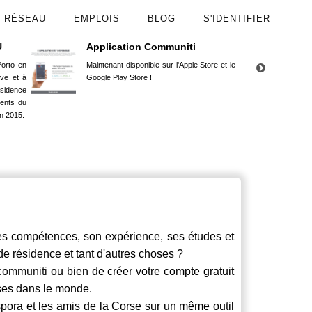
RÉSEAU
EMPLOIS
BLOG
S'IDENTIFIER
U
Application Communiti
RE
orto en
Maintenant disponible sur l'Apple Store et le
Situ
uve et à
Google Play Store !
Cors
ésidence
moin
ents du
Capu
n 2015.
stud
compétences, son expérience, ses études et
 de résidence et tant d'autres choses ?
communiti
ou bien de créer votre compte gratuit
rses dans le monde.
spora et les amis de la Corse sur un même outil