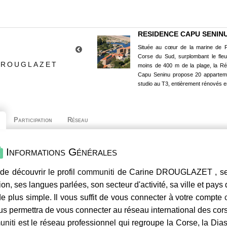
RESIDENCE CAPU SENIN
Située au cœur de la marine de P
Corse du Sud, surplombant le fle
DROUGLAZET
moins de 400 m de la plage, la R
Capu Seninu propose 20 appartem
studio au T3, entièrement rénovés e
Participation
Réseau
Informations Générales
de découvrir le profil
communiti
de Carine DROUGLAZET , ses 
ion, ses langues parlées, son secteur d'activité, sa ville et pays
e plus simple. Il vous suffit de vous connecter à votre compte
us permettra de vous connecter au réseau international des co
niti
est le réseau professionnel qui regroupe la Corse, la Dia