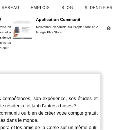
RÉSEAU
EMPLOIS
BLOG
S'IDENTIFIER
U
Application Communiti
RE
orto en
Maintenant disponible sur l'Apple Store et le
Situ
uve et à
Google Play Store !
Cors
ésidence
moin
ents du
Capu
n 2015.
stud
compétences, son expérience, ses études et
 de résidence et tant d'autres choses ?
communiti
ou bien de créer votre compte gratuit
rses dans le monde.
spora et les amis de la Corse sur un même outil