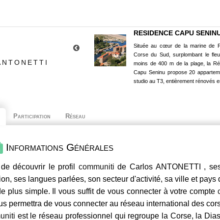
RESIDENCE CAPU SENIN
Située au cœur de la marine de P
Corse du Sud, surplombant le fle
ANTONETTI
moins de 400 m de la plage, la R
Capu Seninu propose 20 appartem
studio au T3, entièrement rénovés e
Participation
Réseau
Informations Générales
de découvrir le profil
communiti
de Carlos ANTONETTI , ses 
ion, ses langues parlées, son secteur d'activité, sa ville et pays
e plus simple. Il vous suffit de vous connecter à votre compte
us permettra de vous connecter au réseau international des co
niti
est le réseau professionnel qui regroupe la Corse, la Dia