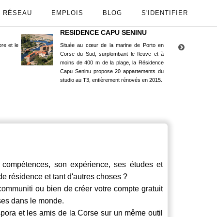
RÉSEAU
EMPLOIS
BLOG
S'IDENTIFIER
RESIDENCE CAPU SENINU
App
re et le
Située au cœur de la marine de Porto en
Maint
Corse du Sud, surplombant le fleuve et à
Goog
moins de 400 m de la plage, la Résidence
Capu Seninu propose 20 appartements du
studio au T3, entièrement rénovés en 2015.
compétences, son expérience, ses études et
 de résidence et tant d'autres choses ?
communiti
ou bien de créer votre compte gratuit
rses dans le monde.
spora et les amis de la Corse sur un même outil