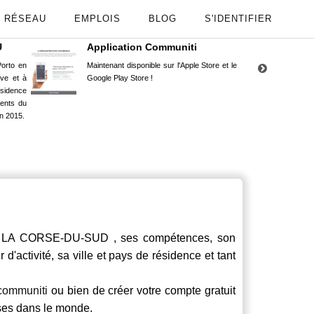
RÉSEAU
EMPLOIS
BLOG
S'IDENTIFIER
U
Application Communiti
RE
orto en
Maintenant disponible sur l'Apple Store et le
Situ
uve et à
Google Play Store !
Cors
ésidence
moin
ents du
Capu
n 2015.
stud
LA CORSE-DU-SUD , ses compétences, son
d'activité, sa ville et pays de résidence et tant
communiti
ou bien de créer votre compte gratuit
rses dans le monde.