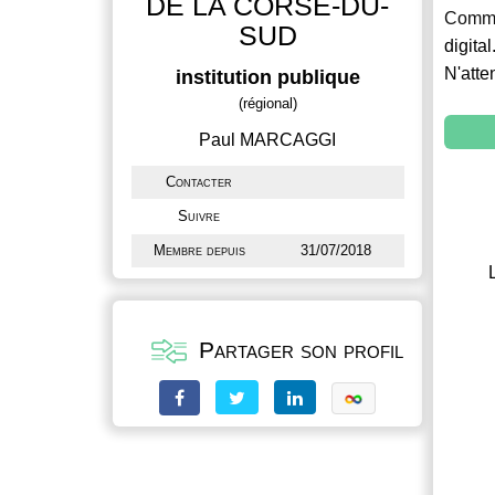
DE LA CORSE-DU-
Commu
SUD
digital
N'atte
institution publique
(régional)
Paul MARCAGGI
Contacter
Suivre
Membre depuis
31/07/2018
Partager son profil