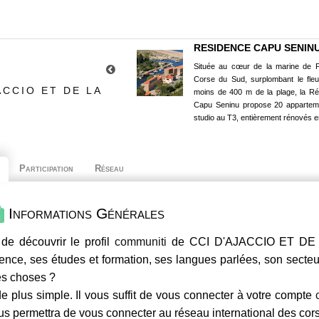
RESIDENCE CAPU SENIN
Située au cœur de la marine de P
Corse du Sud, surplombant le fle
ACCIO ET DE LA
moins de 400 m de la plage, la R
Capu Seninu propose 20 appartem
studio au T3, entièrement rénovés e
Participation
Réseau
Informations Générales
de découvrir le profil
communiti
de CCI D'AJACCIO ET DE 
ence, ses études et formation, ses langues parlées, son secteur 
es choses ?
e plus simple. Il vous suffit de vous connecter à votre compte
us permettra de vous connecter au réseau international des co