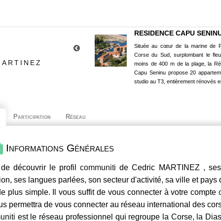
RESIDENCE CAPU SENIN
Située au cœur de la marine de P
Corse du Sud, surplombant le fle
MARTINEZ
moins de 400 m de la plage, la R
Capu Seninu propose 20 appartem
studio au T3, entièrement rénovés e
Participation
Réseau
Informations Générales
de découvrir le profil
communiti
de Cedric MARTINEZ , ses 
ion, ses langues parlées, son secteur d'activité, sa ville et pays
e plus simple. Il vous suffit de vous connecter à votre compte
us permettra de vous connecter au réseau international des co
niti
est le réseau professionnel qui regroupe la Corse, la Dia