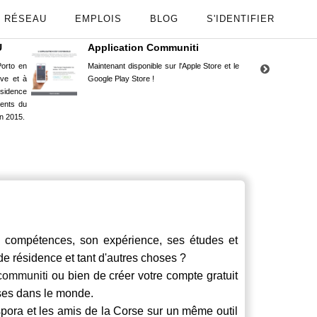
RÉSEAU
EMPLOIS
BLOG
S'IDENTIFIER
U
Application Communiti
RE
orto en
Maintenant disponible sur l'Apple Store et le
Situ
uve et à
Google Play Store !
Cors
ésidence
moin
ents du
Capu
n 2015.
stud
compétences, son expérience, ses études et
 de résidence et tant d'autres choses ?
communiti
ou bien de créer votre compte gratuit
rses dans le monde.
spora et les amis de la Corse sur un même outil