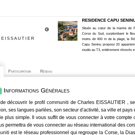
RESIDENCE CAPU SENIN
Située au cœur de la marine de P
Corse du Sud, surplombant le fle
 EISSAUTIER
moins de 400 m de la plage, la R
Capu Seninu propose 20 appartem
studio au T3, entièrement rénovés e
Participation
Réseau
Informations Générales
de découvrir le profil
communiti
de Charles EISSAUTIER , ses
ion, ses langues parlées, son secteur d'activité, sa ville et pays
e plus simple. Il vous suffit de vous connecter à votre compte
us permettra de vous connecter au réseau international des co
niti
est le réseau professionnel qui regroupe la Corse, la Dia