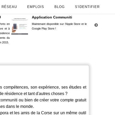
RÉSEAU
EMPLOIS
BLOG
S'IDENTIFIER
U
Application Communiti
RE
orto en
Maintenant disponible sur l'Apple Store et le
Situ
uve et à
Google Play Store !
Cors
ésidence
moin
ents du
Capu
n 2015.
stud
 compétences, son expérience, ses études et
 de résidence et tant d'autres choses ?
communiti
ou bien de créer votre compte gratuit
rses dans le monde.
spora et les amis de la Corse sur un même outil