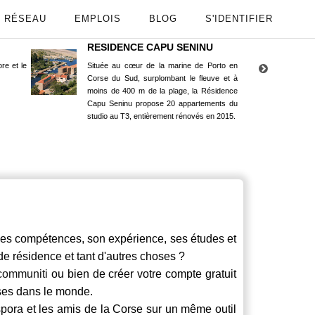
RÉSEAU
EMPLOIS
BLOG
S'IDENTIFIER
RESIDENCE CAPU SENINU
App
re et le
Située au cœur de la marine de Porto en
Maint
Corse du Sud, surplombant le fleuve et à
Goog
moins de 400 m de la plage, la Résidence
Capu Seninu propose 20 appartements du
studio au T3, entièrement rénovés en 2015.
s compétences, son expérience, ses études et
 de résidence et tant d'autres choses ?
communiti
ou bien de créer votre compte gratuit
rses dans le monde.
spora et les amis de la Corse sur un même outil