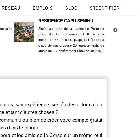
RÉSEAU
EMPLOIS
BLOG
S'IDENTIFIER
RESIDENCE CAPU SENINU
App
re et le
Située au cœur de la marine de Porto en
Maint
Corse du Sud, surplombant le fleuve et à
Goog
moins de 400 m de la plage, la Résidence
Capu Seninu propose 20 appartements du
studio au T3, entièrement rénovés en 2015.
ces, son expérience, ses études et formation,
ce et tant d'autres choses ?
communiti
ou bien de créer votre compte gratuit
rses dans le monde.
spora et les amis de la Corse sur un même outil