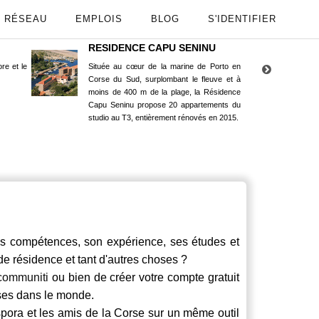
RÉSEAU
EMPLOIS
BLOG
S'IDENTIFIER
RESIDENCE CAPU SENINU
App
re et le
Située au cœur de la marine de Porto en
Maint
Corse du Sud, surplombant le fleuve et à
Goog
moins de 400 m de la plage, la Résidence
Capu Seninu propose 20 appartements du
studio au T3, entièrement rénovés en 2015.
 compétences, son expérience, ses études et
 de résidence et tant d'autres choses ?
communiti
ou bien de créer votre compte gratuit
rses dans le monde.
spora et les amis de la Corse sur un même outil