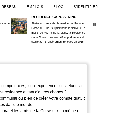
RÉSEAU
EMPLOIS
BLOG
S'IDENTIFIER
RESIDENCE CAPU SENINU
App
re et le
Située au cœur de la marine de Porto en
Maint
Corse du Sud, surplombant le fleuve et à
Goog
moins de 400 m de la plage, la Résidence
Capu Seninu propose 20 appartements du
studio au T3, entièrement rénovés en 2015.
compétences, son expérience, ses études et
 de résidence et tant d'autres choses ?
communiti
ou bien de créer votre compte gratuit
rses dans le monde.
spora et les amis de la Corse sur un même outil