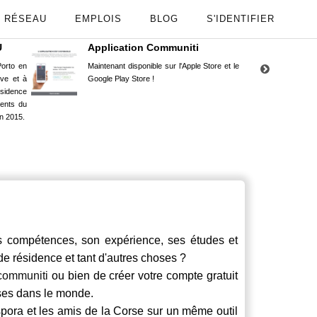
RÉSEAU
EMPLOIS
BLOG
S'IDENTIFIER
U
Application Communiti
RE
orto en
Maintenant disponible sur l'Apple Store et le
Situ
uve et à
Google Play Store !
Cors
ésidence
moin
ents du
Capu
n 2015.
stud
 compétences, son expérience, ses études et
 de résidence et tant d'autres choses ?
communiti
ou bien de créer votre compte gratuit
rses dans le monde.
spora et les amis de la Corse sur un même outil