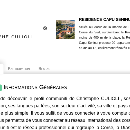
RESIDENCE CAPU SENIN
Située au cœur de la marine de P
Corse du Sud, surplombant le fle
PHE CULIOLI
moins de 400 m de la plage, la R
Capu Seninu propose 20 appartem
studio au T3, entièrement rénovés e
Participation
Réseau
Informations Générales
de découvrir le profil
communiti
de Christophe CULIOLI , ses
ion, ses langues parlées, son secteur d'activité, sa ville et pays
e plus simple. Il vous suffit de vous connecter à votre compte
us permettra de vous connecter au réseau international des co
niti
est le réseau professionnel qui regroupe la Corse, la Dia