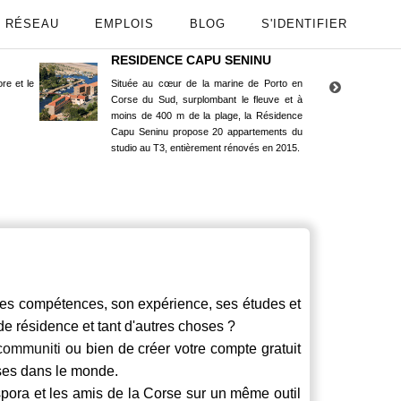
RÉSEAU
EMPLOIS
BLOG
S'IDENTIFIER
RESIDENCE CAPU SENINU
App
re et le
Située au cœur de la marine de Porto en
Maint
Corse du Sud, surplombant le fleuve et à
Goog
moins de 400 m de la plage, la Résidence
Capu Seninu propose 20 appartements du
studio au T3, entièrement rénovés en 2015.
s compétences, son expérience, ses études et
 de résidence et tant d'autres choses ?
communiti
ou bien de créer votre compte gratuit
rses dans le monde.
spora et les amis de la Corse sur un même outil