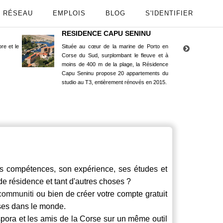
RÉSEAU
EMPLOIS
BLOG
S'IDENTIFIER
RESIDENCE CAPU SENINU
App
re et le
Située au cœur de la marine de Porto en
Maint
Corse du Sud, surplombant le fleuve et à
Goog
moins de 400 m de la plage, la Résidence
Capu Seninu propose 20 appartements du
studio au T3, entièrement rénovés en 2015.
compétences, son expérience, ses études et
 de résidence et tant d'autres choses ?
communiti
ou bien de créer votre compte gratuit
rses dans le monde.
spora et les amis de la Corse sur un même outil