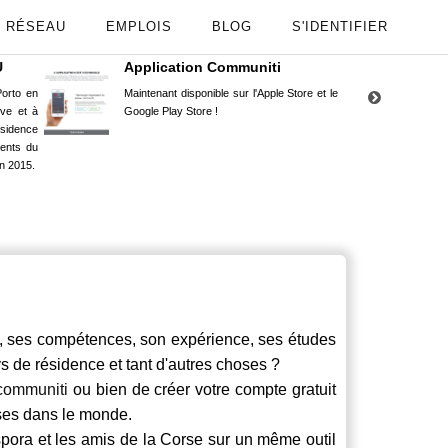
RÉSEAU
EMPLOIS
BLOG
S'IDENTIFIER
U
Application Communiti
RE
orto en
Maintenant disponible sur l'Apple Store et le
Situ
uve et à
Google Play Store !
Cors
ésidence
moin
ents du
Capu
n 2015.
stud
es compétences, son expérience, ses études
ays de résidence et tant d'autres choses ?
communiti
ou bien de créer votre compte gratuit
rses dans le monde.
spora et les amis de la Corse sur un même outil