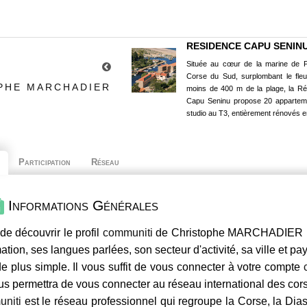
RESIDENCE CAPU SENIN
Située au cœur de la marine de P
Corse du Sud, surplombant le fle
OPHE MARCHADIER
moins de 400 m de la plage, la R
Capu Seninu propose 20 appartem
studio au T3, entièrement rénovés e
Participation
Réseau
Informations Générales
de découvrir le profil
communiti
de Christophe MARCHADIER , s
mation, ses langues parlées, son secteur d'activité, sa ville et p
e plus simple. Il vous suffit de vous connecter à votre compte
us permettra de vous connecter au réseau international des co
niti
est le réseau professionnel qui regroupe la Corse, la Dia