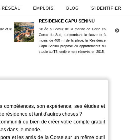
RÉSEAU
EMPLOIS
BLOG
S'IDENTIFIER
RESIDENCE CAPU SENINU
App
re et le
Située au cœur de la marine de Porto en
Maint
Corse du Sud, surplombant le fleuve et à
Goog
moins de 400 m de la plage, la Résidence
Capu Seninu propose 20 appartements du
studio au T3, entièrement rénovés en 2015.
 compétences, son expérience, ses études et
 de résidence et tant d'autres choses ?
communiti
ou bien de créer votre compte gratuit
rses dans le monde.
spora et les amis de la Corse sur un même outil