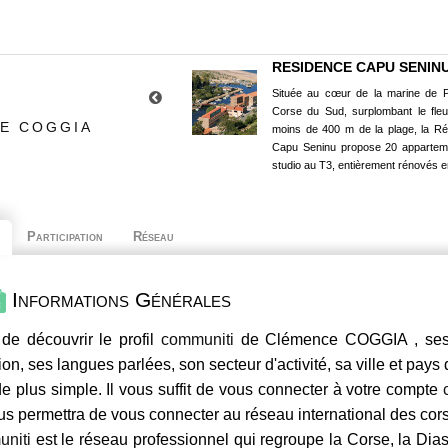
RESIDENCE CAPU SENIN
Située au cœur de la marine de P
Corse du Sud, surplombant le fle
CE COGGIA
moins de 400 m de la plage, la R
Capu Seninu propose 20 appartem
studio au T3, entièrement rénovés e
Participation
Réseau
Informations Générales
de découvrir le profil
communiti
de Clémence COGGIA , ses c
ion, ses langues parlées, son secteur d'activité, sa ville et pays
e plus simple. Il vous suffit de vous connecter à votre compte
us permettra de vous connecter au réseau international des co
niti
est le réseau professionnel qui regroupe la Corse, la Dia