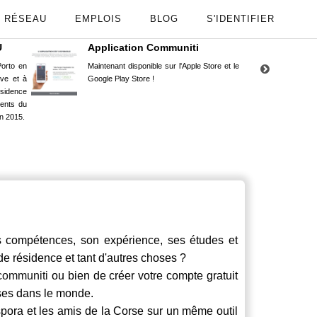
RÉSEAU
EMPLOIS
BLOG
S'IDENTIFIER
U
Application Communiti
RE
orto en
Maintenant disponible sur l'Apple Store et le
Situ
uve et à
Google Play Store !
Cors
ésidence
moin
ents du
Capu
n 2015.
stud
ompétences, son expérience, ses études et
 de résidence et tant d'autres choses ?
communiti
ou bien de créer votre compte gratuit
rses dans le monde.
spora et les amis de la Corse sur un même outil