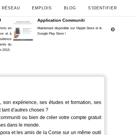
RÉSEAU
EMPLOIS
BLOG
S'IDENTIFIER
U
Application Communiti
RE
orto en
Maintenant disponible sur l'Apple Store et le
Situ
uve et à
Google Play Store !
Cors
ésidence
moin
ents du
Capu
n 2015.
stud
son expérience, ses études et formation, ses
t tant d'autres choses ?
communiti
ou bien de créer votre compte gratuit
rses dans le monde.
spora et les amis de la Corse sur un même outil